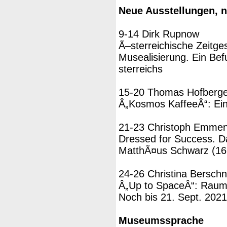
Neue Ausstellungen, 
9-14 Dirk Rupnow
Ã–sterreichische Zeitge
Musealisierung. Ein Be
sterreichs
15-20 Thomas Hofberger
Â„Kosmos KaffeeÂ“: Eine
21-23 Christoph Emmen
Dressed for Success. 
MatthÃ¤us Schwarz (16.
24-26 Christina Berschn
Â„Up to SpaceÂ“: Raumfa
Noch bis 21. Sept. 20
Museumssprache