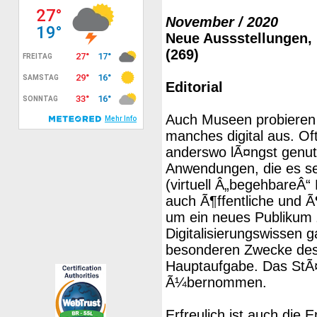
November / 2020
Neue Aussstellungen,
(269)
Editorial
Auch Museen probieren 
manches digital aus. Of
anderswo lÃ¤ngst genut
Anwendungen, die es sei
(virtuell Â„begehbareÂ
auch Ã¶ffentliche und Ã
um ein neues Publikum 
Digitalisierungswissen 
besonderen Zwecke des 
Hauptaufgabe. Das StÃ¤de
Ã¼bernommen.
Erfreulich ist auch di