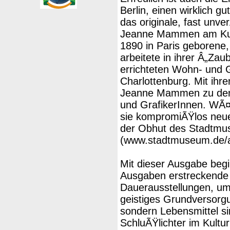
Berlin, einen wirklich
das originale, fast unve
Jeanne Mammen am Kur
1890 in Paris geborene
arbeitete in ihrer Â„Za
errichteten Wohn- und 
Charlottenburg. Mit ihre
Jeanne Mammen zu den 
und GrafikerInnen. WÃ¤
sie kompromiÃŸlos neue 
der Obhut des Stadtm
(www.stadtmuseum.de/a
Mit dieser Ausgabe begin
Ausgaben erstreckende
Dauerausstellungen, u
geistiges Grundversorgu
sondern Lebensmittel si
SchluÃŸlichter im Kultu