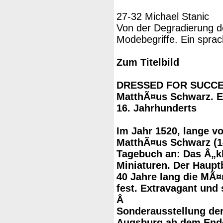
27-32 Michael Stanic
Von der Degradierung 
Modebegriffe. Ein sprac
Zum Titelbild
DRESSED FOR SUCC
MatthÃ¤us Schwarz. E
16. Jahrhunderts
Im Jahr 1520, lange vo
MatthÃ¤us Schwarz (1
Tagebuch an: Das Â„k
Miniaturen. Der Hauptb
40 Jahre lang die MÃ
fest. Extravagant und
Â
Sonderausstellung d
Augsburg ab dem Ende