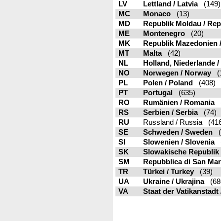
LV
Lettland / Latvia
(149)
MC
Monaco
(13)
MD
Republik Moldau / Re
ME
Montenegro
(20)
MK
Republik Mazedonien /
MT
Malta
(42)
NL
Holland, Niederlande 
NO
Norwegen / Norway
(1
PL
Polen / Poland
(408)
PT
Portugal
(635)
RO
Rumänien / Romania
(
RS
Serbien / Serbia
(74)
RU
Russland / Russia (41
SE
Schweden / Sweden
(
SI
Slowenien / Slovenia
(
SK
Slowakische Republik 
SM
Repubblica di San Mar
TR
Türkei / Turkey
(39)
UA
Ukraine / Ukrajina
(68
VA
Staat der Vatikanstadt