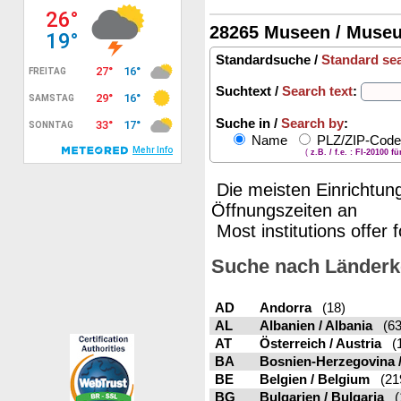
28265 Museen / Muse
Standardsuche /
Standard se
Suchtext /
Search text
:
Suche in /
Search by
:
Name
PLZ/ZIP-Cod
(
z.B. / f.e. : FI-20100 f
Die meisten Einrichtung
Öffnungszeiten an
Most institutions offer 
Suche nach Länderk
AD
Andorra
(18)
AL
Albanien / Albania
(63
AT
Österreich / Austria
(1
BA
Bosnien-Herzegovina 
BE
Belgien / Belgium
(21
BG
Bulgarien / Bulgaria
(1