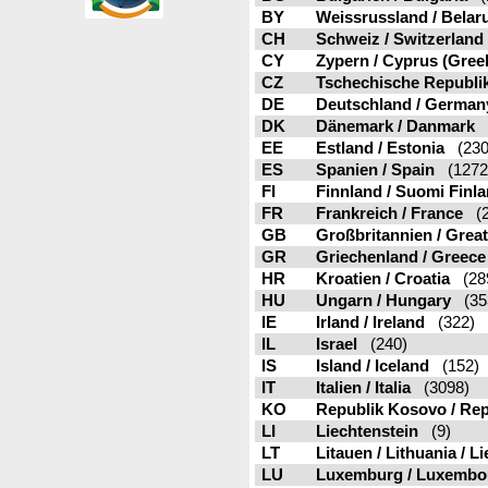
BY
Weissrussland / Belar
CH
Schweiz / Switzerland
CY
Zypern / Cyprus (Greek
CZ
Tschechische Republik
DE
Deutschland / German
DK
Dänemark / Danmark
(
EE
Estland / Estonia
(230
ES
Spanien / Spain
(1272
FI
Finnland / Suomi Finl
FR
Frankreich / France
(2
GB
Großbritannien / Great
GR
Griechenland / Greece
HR
Kroatien / Croatia
(28
HU
Ungarn / Hungary
(35
IE
Irland / Ireland
(322)
IL
Israel
(240)
IS
Island / Iceland
(152)
IT
Italien / Italia
(3098)
KO
Republik Kosovo / Rep
LI
Liechtenstein
(9)
LT
Litauen / Lithuania / L
LU
Luxemburg / Luxembo