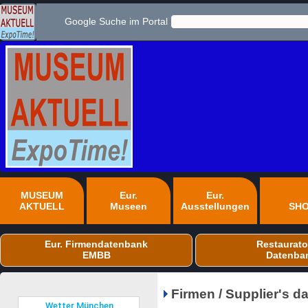
Google Suche im Portal
MUSEUM
Eur.
Eur.
AKTUELL
Museen
Ausstellungen
SH
Eur. Firmendatenbank
Restaurato
EMBB
Datenba
Firmen / Supplier's 