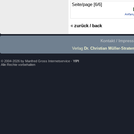
Seite/page [6/6]
«
zurück / back
Kontakt / Impres
Verlag
Dr. Christian Müller-Strate
© 2004-2026 by Manfred Gross Internetservice -
YIPI
Alle Rechte vorbehalten