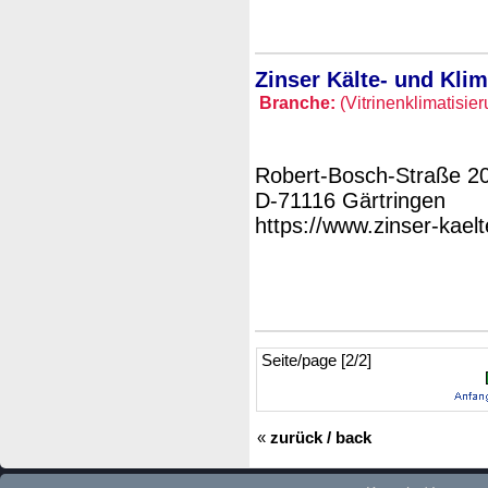
Zinser Kälte- und Kl
Branche:
(Vitrinenklimatisie
Robert-Bosch-Straße 2
D-71116 Gärtringen
https://www.zinser-kael
Seite/page [2/2]
«
zurück / back