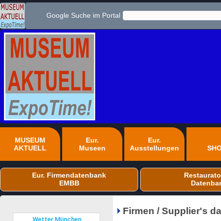
Google Suche im Portal
MUSEUM
Eur.
Eur.
AKTUELL
Museen
Ausstellungen
SH
Eur. Firmendatenbank
Restaurato
EMBB
Datenba
Firmen / Supplier's 