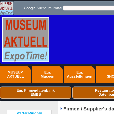
Google Suche im Portal
MUSEUM
Eur.
Eur.
AKTUELL
Museen
Ausstellungen
SH
Eur. Firmendatenbank
Restaurato
EMBB
Datenba
Firmen / Supplier's 