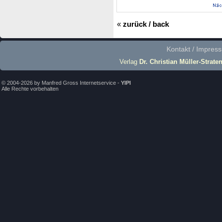
«
zurück / back
Kontakt / Impres
Verlag
Dr. Christian Müller-Strate
© 2004-2026 by Manfred Gross Internetservice -
YIPI
Alle Rechte vorbehalten