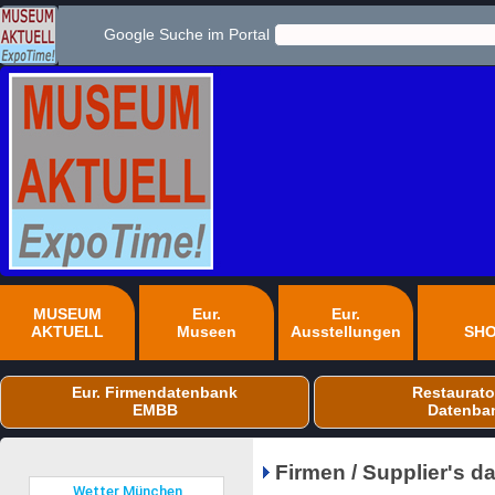
Google Suche im Portal
MUSEUM
Eur.
Eur.
AKTUELL
Museen
Ausstellungen
SH
Eur. Firmendatenbank
Restaurato
EMBB
Datenba
Firmen / Supplier's 