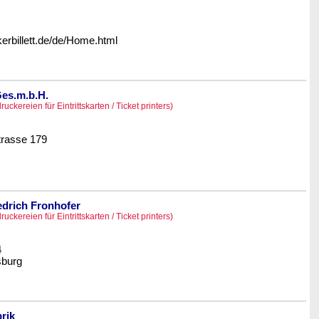
erbillett.de/de/Home.html
Ges.m.b.H.
ruckereien für Eintrittskarten / Ticket printers)
rasse 179
iedrich Fronhofer
ruckereien für Eintrittskarten / Ticket printers)
4
burg
brik