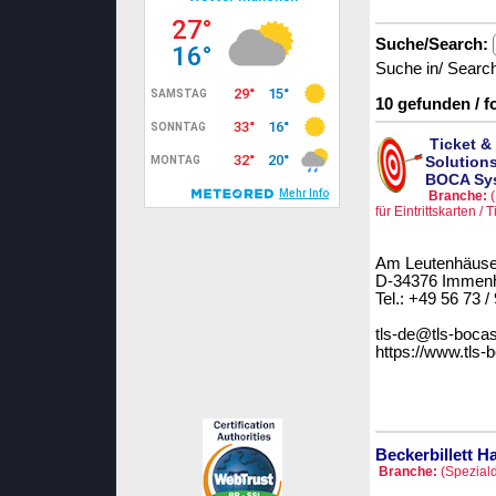
Suche/Search:
Suche in/ Searc
10 gefunden / 
Ticket &
Solution
BOCA Sy
Branche:
für Eintrittskarten / T
Am Leutenhäuse
D-34376 Immen
Tel.: +49 56 73 /
tls-de@tls-boc
https://www.tls
Beckerbillett 
Branche:
(Speziald