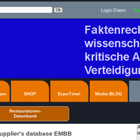
Login-Daten
Reg
gen
SHOP
ExpoTime!
Media-BLOG
Restauratoren-
Datenbank
A
u
Supplier's database EMBB