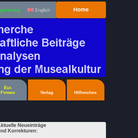
Home
istrierung
English
Eur.
Firmen
Verlag
Hilfreiches
ktuelle Neueinträge
nd Korrekturen: