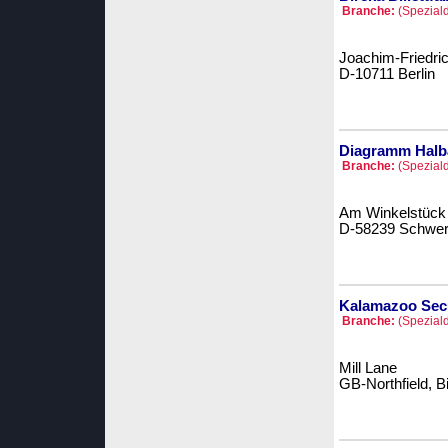
Branche:
(Speziald
Joachim-Friedric
D-10711 Berlin
Diagramm Hal
Branche:
(Speziald
Am Winkelstück
D-58239 Schwer
Kalamazoo Secur
Branche:
(Speziald
Mill Lane
GB-Northfield, 