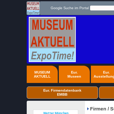
Google Suche im Portal
MUSEUM
Eur.
Eur.
AKTUELL
Museen
Ausstellun
Eur. Firmendatenbank
EMBB
Firmen / 