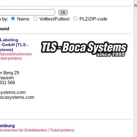
P
h by:
Name
Volltext/Fulltext
PLZ/ZIP-code
found
 Labeling
s GmbH (TLS -
stems)
(Spezialdruckereien
icket printers)
r Berg 29
hausen
 911 566
asystems.com
-bocasystems.com
Hamburg
ruckereien für Eintrittskarten / Ticket printers)