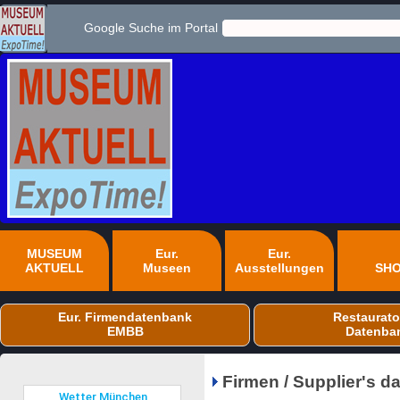
Google Suche im Portal
MUSEUM
Eur.
Eur.
AKTUELL
Museen
Ausstellungen
SH
Eur. Firmendatenbank
Restaurato
EMBB
Datenba
Firmen / Supplier's 