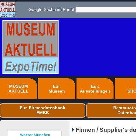
Google Suche im Portal
MUSEUM
Eur.
Eur.
AKTUELL
Museen
Ausstellungen
SH
Eur. Firmendatenbank
Restaurato
EMBB
Datenba
Firmen / Supplier's 