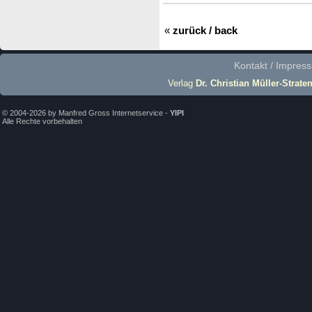
«
zurück / back
Kontakt / Impres
Verlag
Dr. Christian Müller-Strate
© 2004-2026 by Manfred Gross Internetservice -
YIPI
Alle Rechte vorbehalten