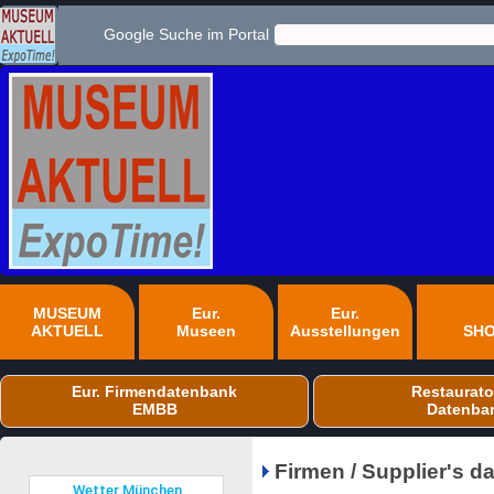
Google Suche im Portal
MUSEUM
Eur.
Eur.
AKTUELL
Museen
Ausstellungen
SH
Eur. Firmendatenbank
Restaurato
EMBB
Datenba
Firmen / Supplier's 