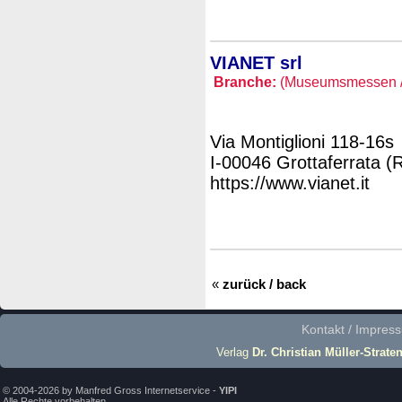
VIANET srl
Branche:
(Museumsmessen /
Via Montiglioni 118-16s
I-00046 Grottaferrata (
https://www.vianet.it
«
zurück / back
Kontakt / Impres
Verlag
Dr. Christian Müller-Strate
© 2004-2026 by Manfred Gross Internetservice -
YIPI
Alle Rechte vorbehalten