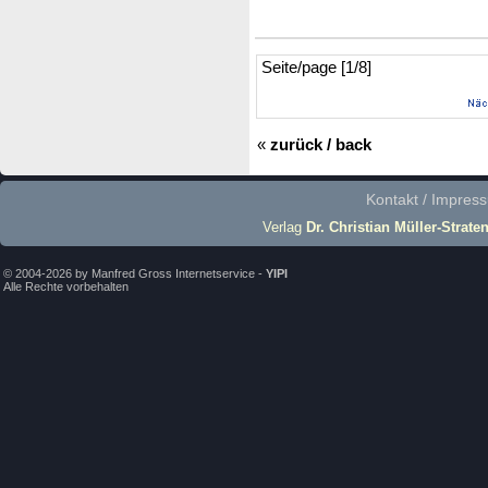
Seite/page [1/8]
«
zurück / back
Kontakt / Impres
Verlag
Dr. Christian Müller-Strate
© 2004-2026 by Manfred Gross Internetservice -
YIPI
Alle Rechte vorbehalten