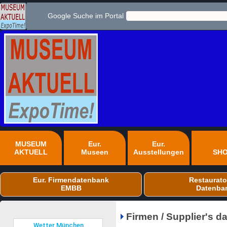
Google Suche im Portal
MUSEUM
Eur.
Eur.
AKTUELL
Museen
Ausstellungen
SH
Eur. Firmendatenbank
Restaurato
EMBB
Datenba
Firmen / Supplier's 