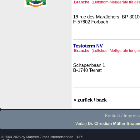
Branche:
(Luftstrom-Meßgeräte für ge
19 rue des Maraîchers, BP 3010
F-57602 Forbach
Testoterm NV
Branche:
(Luftstrom-Meßgeräte für ge
Schapenbaan 1
B-1740 Ternat
«
zurück / back
Kontakt / Impres
Verlag
Dr. Christian Müller-Strate
© 2004-2026 by Manfred Gross Internetservice -
YIPI