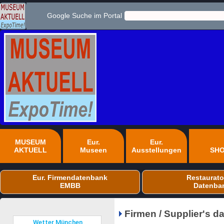
Google Suche im Portal
MUSEUM
Eur.
Eur.
AKTUELL
Museen
Ausstellungen
SH
Eur. Firmendatenbank
Restaurato
EMBB
Datenba
Firmen / Supplier's 