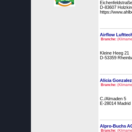
Eichenfeldstraße
D-83607 Holzkir
https://www.ahl
Airflow Luftte
Branche:
(Klimame
Kleine Heeg 21
D-53359 Rheinb
Alicia Gonzalez
Branche:
(Klimame
C./Almaden 5
E-28014 Madrid
Alpro-Buchs A
Branche:
(Klimame