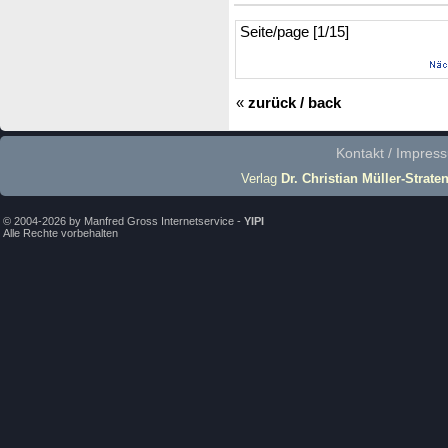
Seite/page [1/15]
«
zurück / back
Kontakt / Impres
Verlag
Dr. Christian Müller-Strate
© 2004-2026 by Manfred Gross Internetservice -
YIPI
Alle Rechte vorbehalten