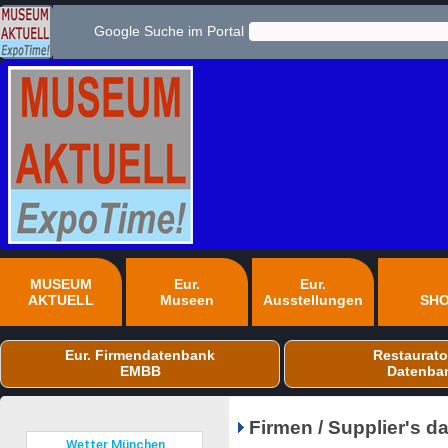
Google Suche im Portal
MUSEUM
Eur.
Eur.
AKTUELL
Museen
Ausstellungen
SH
Eur. Firmendatenbank
Restaurato
EMBB
Datenba
Firmen / Supplier's 