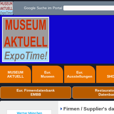
Google Suche im Portal
MUSEUM
Eur.
Eur.
AKTUELL
Museen
Ausstellungen
SH
Eur. Firmendatenbank
Restaurato
EMBB
Datenba
Firmen / Supplier's 