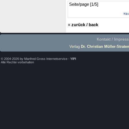
Seite/page [1/5]
«
zurück / back
Kontakt / Impres
Verlag
Dr. Christian Müller-Strate
© 2004-2026 by Manfred Gross Internetservice -
YIPI
Alle Rechte vorbehalten