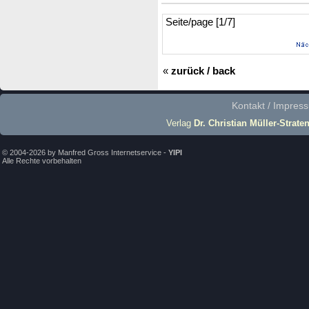
Seite/page [1/7]
«
zurück / back
Kontakt / Impres
Verlag
Dr. Christian Müller-Strate
© 2004-2026 by Manfred Gross Internetservice -
YIPI
Alle Rechte vorbehalten