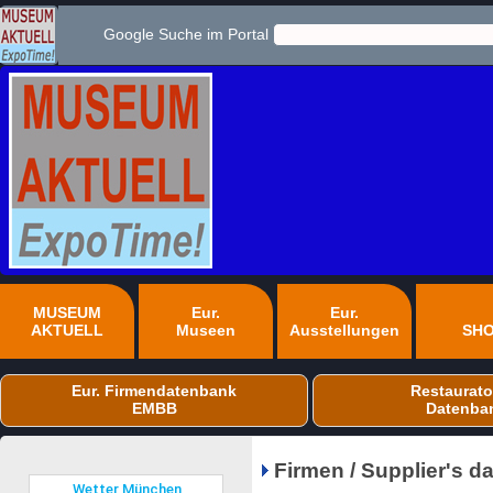
Google Suche im Portal
MUSEUM
Eur.
Eur.
AKTUELL
Museen
Ausstellungen
SH
Eur. Firmendatenbank
Restaurato
EMBB
Datenba
Firmen / Supplier's 