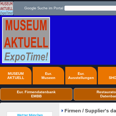
Google Suche im Portal
MUSEUM
Eur.
Eur.
AKTUELL
Museen
Ausstellungen
SH
Eur. Firmendatenbank
Restaurato
EMBB
Datenba
Firmen / Supplier's 