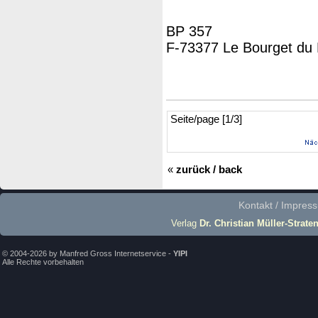
BP 357
F-73377 Le Bourget du
Seite/page [1/3]
«
zurück / back
Kontakt / Impres
Verlag
Dr. Christian Müller-Strate
© 2004-2026 by Manfred Gross Internetservice -
YIPI
Alle Rechte vorbehalten