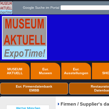
Google Suche im Portal
MUSEUM
Eur.
Eur.
AKTUELL
Museen
Ausstellungen
SH
Eur. Firmendatenbank
Restaurato
EMBB
Datenba
Firmen / Supplier's 