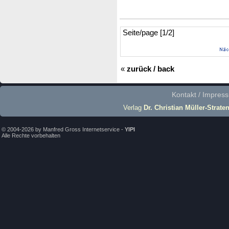
Seite/page [1/2]
«
zurück / back
Kontakt / Impres
Verlag
Dr. Christian Müller-Strate
© 2004-2026 by Manfred Gross Internetservice -
YIPI
Alle Rechte vorbehalten