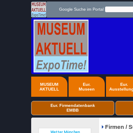
Google Suche im Portal
MUSEUM
Eur.
Eur.
AKTUELL
Museen
Ausstellun
Eur. Firmendatenbank
EMBB
Firmen / 