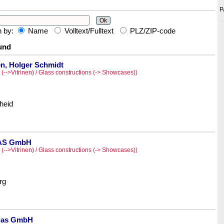
P
h by:
Name
Volltext/Fulltext
PLZ/ZIP-code
und
n, Holger Schmidt
(-->Vitrinen) / Glass constructions (-> Showcases))
heid
AS GmbH
(-->Vitrinen) / Glass constructions (-> Showcases))
rg
las GmbH