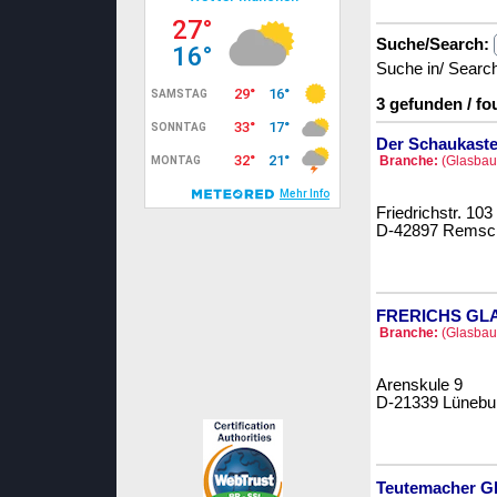
Suche/Search:
Suche in/ Searc
3 gefunden / fo
Der Schaukaste
Branche:
(Glasbau 
Friedrichstr. 103
D-42897 Remsc
FRERICHS GL
Branche:
(Glasbau 
Arenskule 9
D-21339 Lünebu
Teutemacher G