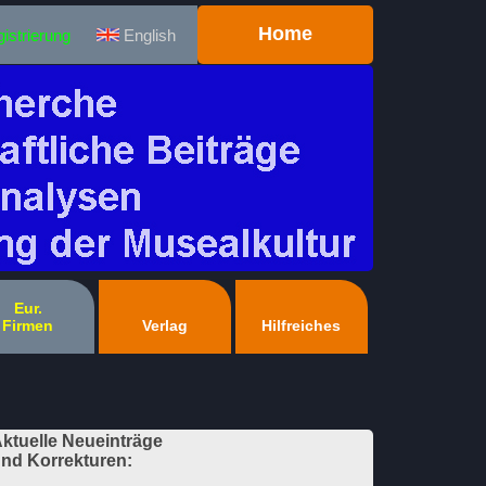
Home
istrierung
English
Eur.
Firmen
Verlag
Hilfreiches
ktuelle Neueinträge
nd Korrekturen: