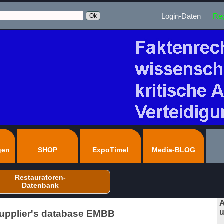
Login-Daten
Reg
gen
SHOP
ExpoTime!
Media-BLOG
Restauratoren-
Datenbank
A
u
Supplier's database EMBB