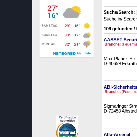
Suche/Search:
Suche in/ Searc
106 gefunden /
AASSET Secur
Branche:
(Feuermel
Max-Planck-Str.
D-40699 Erkrath
ABI-Sicherhei
Branche:
(Feuermel
Sigmaringer Str
D-72458 Albstad
Alfa-Arsenal