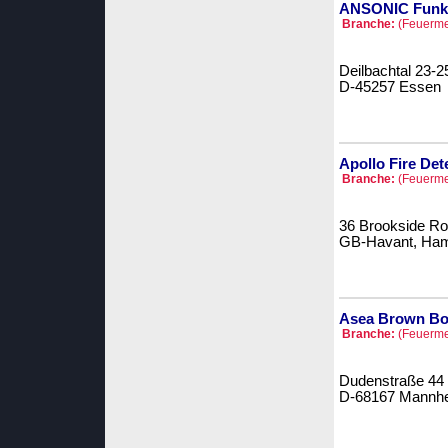
ANSONIC Funk-
Branche:
(Feuermel
Deilbachtal 23-2
D-45257 Essen
Apollo Fire Det
Branche:
(Feuermel
36 Brookside R
GB-Havant, Ham
Asea Brown Bo
Branche:
(Feuermel
Dudenstraße 44
D-68167 Mannh