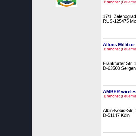
Branche:
(Feuermel
17/1, Zelenograd
RUS-125475 Mo
Alfons Millitz
Branche:
(Feuermel
Frankfurter Str. 
D-63500 Seligen
AMBER wirele
Branche:
(Feuermel
Albin-Köbis-Str. 
D-51147 Köln