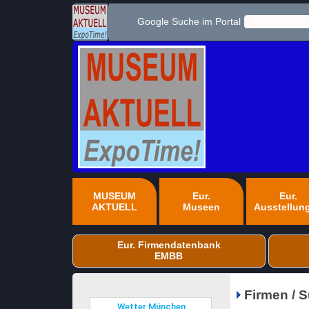
Google Suche im Portal
MUSEUM
Eur.
Eur.
AKTUELL
Museen
Ausstellun
Eur. Firmendatenbank
EMBB
Firmen / 