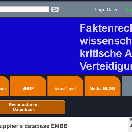
Login-Daten
Reg
gen
SHOP
ExpoTime!
Media-BLOG
Restauratoren-
Datenbank
A
u
Supplier's database EMBB