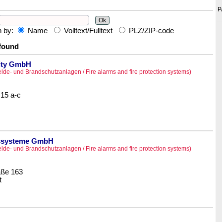
P
h by:
Name
Volltext/Fulltext
PLZ/ZIP-code
 found
ity GmbH
de- und Brandschutzanlagen / Fire alarms and fire protection systems)
 15 a-c
tssysteme GmbH
de- und Brandschutzanlagen / Fire alarms and fire protection systems)
aße 163
t