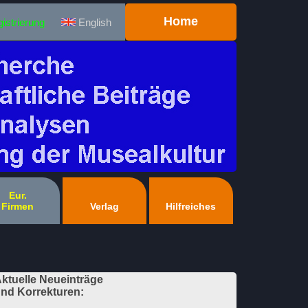
Home
istrierung
English
Eur.
Firmen
Verlag
Hilfreiches
ktuelle Neueinträge
nd Korrekturen: