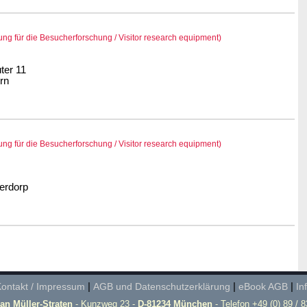
ung für die Besucherforschung / Visitor research equipment)
ter 11
rn
ung für die Besucherforschung / Visitor research equipment)
erdorp
ontakt / Impressum
|
AGB und Datenschutzerklärung
|
eBook AGB
|
In
ian Müller-Straten
- Kunzweg 23 -
D-81234 München
- Telefon +49 (0) 89 / 