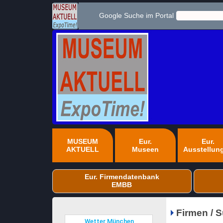
Google Suche im Portal
MUSEUM
Eur.
Eur.
AKTUELL
Museen
Ausstellun
Eur. Firmendatenbank
EMBB
Firmen / 