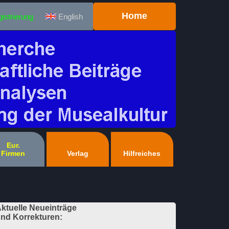
Home
istrierung
English
Eur.
Firmen
Verlag
Hilfreiches
ktuelle Neueinträge
nd Korrekturen: