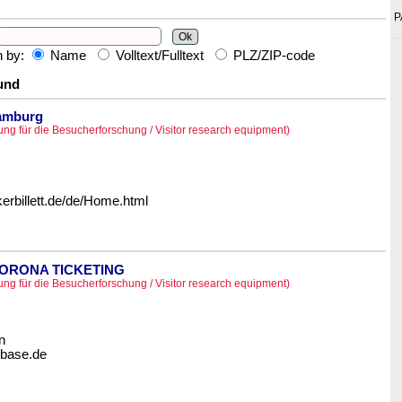
P
h by:
Name
Volltext/Fulltext
PLZ/ZIP-code
und
Hamburg
ung für die Besucherforschung / Visitor research equipment)
erbillett.de/de/Home.html
KORONA TICKETING
ung für die Besucherforschung / Visitor research equipment)
n
mbase.de