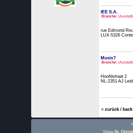
IEE S.A.
Branche:
(Ausstatt
rue Edmond Reu
LUX-5326 Conte
Musis?
Branche:
(Ausstatt
Hoofdstraat 2
NL-2351 AJ Leid
«
zurück / back
K
Verlag
Dr. Christ