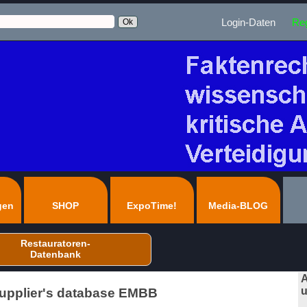
Login-Daten
Reg
gen
SHOP
ExpoTime!
Media-BLOG
Restauratoren-
Datenbank
A
u
Supplier's database EMBB