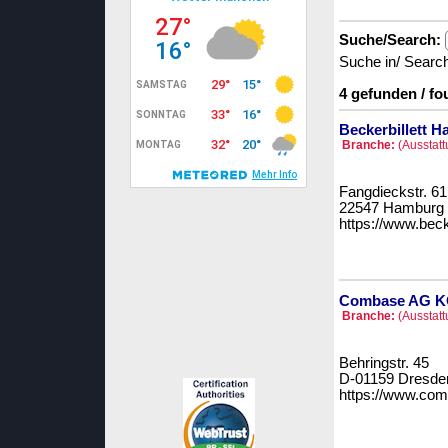
Suche/Search:
Suche in/ Searc
4 gefunden / fo
Beckerbillett 
Branche:
(Ausstatt
Fangdieckstr. 61
22547 Hamburg
https://www.beck
Combase AG 
Branche:
(Ausstatt
Behringstr. 45
D-01159 Dresde
https://www.co