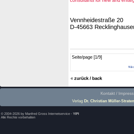
Vennheidestraße 20
D-45663 Recklinghause
Seite/page [1/9]
«
zurück / back
Kontakt / Impres
Verlag
Dr. Christian Müller-Strate
© 2004-2026 by Manfred Gross Internetservice -
YIPI
Alle Rechte vorbehalten