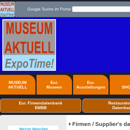
Google Suche im Portal
MUSEUM
Eur.
Eur.
AKTUELL
Museen
Ausstellungen
SH
Eur. Firmendatenbank
Restaurato
EMBB
Datenba
Firmen / Supplier's 