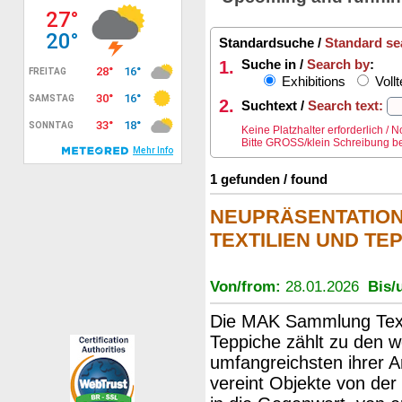
Standardsuche /
Standard se
1.
Suche in /
Search by
:
Exhibitions
Vollt
2.
Suchtext /
Search text:
Keine Platzhalter erforderlich /
Bitte GROSS/klein Schreibung be
1 gefunden / found
NEUPRÄSENTATIO
TEXTILIEN UND TE
Von/from:
28.01.2026
Bis/u
Die MAK Sammlung Text
Teppiche zählt zu den w
umfangreichsten ihrer Ar
vereint Objekte von der