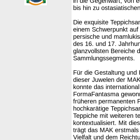
in die Gegenwart, von 
bis hin zu ostasiatischen
Die exquisite Teppichsa
einem Schwerpunkt auf e
persische und mamluki
des 16. und 17. Jahrhun
glanzvollsten Bereiche 
Sammlungssegments.
Für die Gestaltung und 
dieser Juwelen der M
konnte das internationa
FormaFantasma gewonne
früheren permanenten Pr
hochkarätige Teppichsa
Teppiche mit weiteren t
kontextualisiert. Mit di
trägt das MAK erstmals
Vielfalt und dem Reich