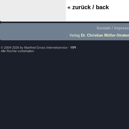
« zurück / back
Kontakt / Impres
Verlag
Dr. Christian Müller-Strate
© 2004-2026 by Manfred Gross Internetservice -
YIPI
Alle Rechte vorbehalten