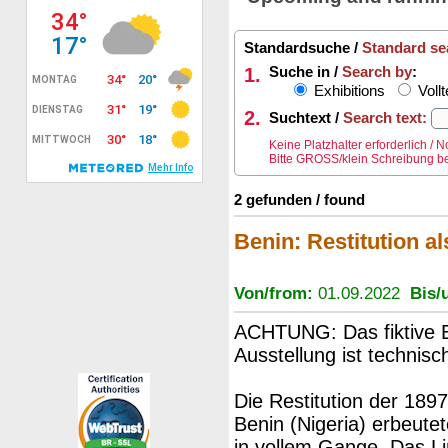
Standardsuche /
Standard se
1.
Suche in /
Search by
:
Exhibitions
Vollt
2.
Suchtext /
Search text:
Keine Platzhalter erforderlich /
Bitte GROSS/klein Schreibung be
2 gefunden / found
Benin: Restitution a
Von/from:
01.09.2022
Bis/u
ACHTUNG: Das fiktive 
Ausstellung ist technisc
Die Restitution der 189
Benin (Nigeria) erbeutet
in vollem Gange. Das 