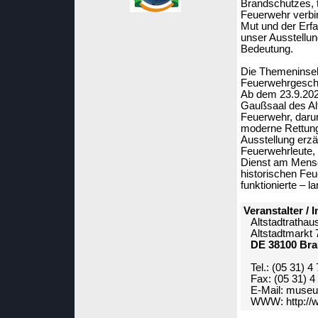
Brandschutzes, 
Feuerwehr verbin
Mut und der Erfa
unser Ausstellu
Bedeutung.
Die Themeninsel
Feuerwehrgeschic
Ab dem 23.9.202
Gaußsaal des Al
Feuerwehr, darun
moderne Rettung
Ausstellung erzä
Feuerwehrleute,
Dienst am Mensch
historischen Feu
funktionierte – 
Veranstalter / I
Altstadtratha
Altstadtmarkt 
DE 38100 Br
Tel.: (05 31) 4
Fax: (05 31) 4
E-Mail: muse
WWW:
http:/