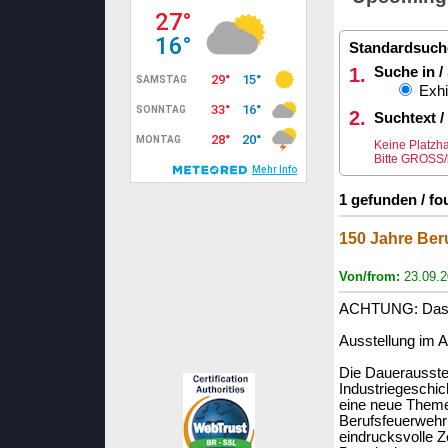
Standardsuch
1.
Suche in /
Exhi
2.
Suchtext /
Keine Platzha
Bitte GROSS/k
1 gefunden / fo
150 Jahre Ber
Von/from:
23.09.
ACHTUNG: Das A
Ausstellung im A
Die Dauerausste
Industriegeschi
eine neue Themen
Berufsfeuerwehr
eindrucksvolle Z