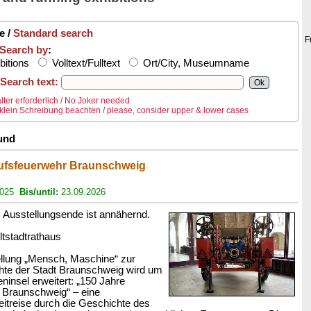
e /
Standard search
F
Search by
:
bitions
Volltext/Fulltext
Ort/City, Museumname
Search text:
lter erforderlich / No Joker needed
lein Schreibung beachten / please, consider upper & lower cases
und
ufsfeuerwehr Braunschweig
2025
Bis/until:
23.09.2026
usstellungsende ist annähernd.
ltstadtrathaus
llung „Mensch, Maschine“ zur
chte der Stadt Braunschweig wird um
insel erweitert: „150 Jahre
 Braunschweig“ – eine
eitreise durch die Geschichte des