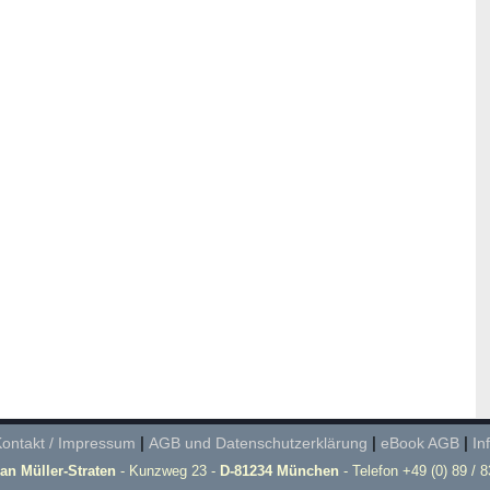
ontakt / Impressum
|
AGB und Datenschutzerklärung
|
eBook AGB
|
In
ian Müller-Straten
- Kunzweg 23 -
D-81234 München
- Telefon +49 (0) 89 / 