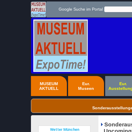
Google Suche im Portal
MUSEUM
Eur.
Eur.
AKTUELL
Museen
Ausstellun
Sonderausstellung
Sonderaus
Upcoming a