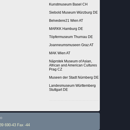
Kunstmuseum Basel CH
Siebold Museum Würzburg DE
Belvedere21 Wien AT
MARKK Hamburg DE
Töpfermuseum Thurnau DE
Joanneumsmuseen Graz AT
MAK Wien AT
Náprstek Museum of Asian,
African and American Cultures
Prag CZ
Museen der Stadt Nürnberg DE
Landesmuseum Württemberg
Stuttgart DE
fo
839 690-43 Fax -44