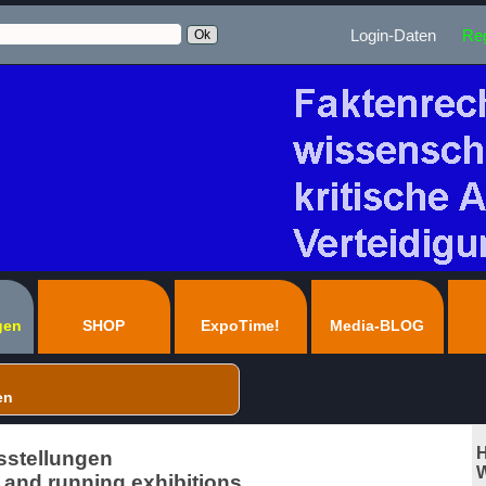
Login-Daten
Reg
gen
SHOP
ExpoTime!
Media-BLOG
en
H
stellungen
W
nd running exhibitions