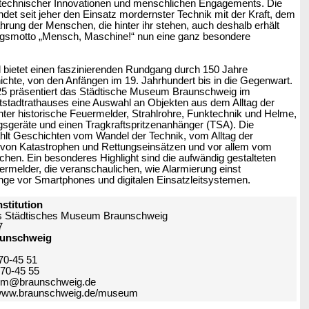
technischer Innovationen und menschlichen Engagements. Die
det seit jeher den Einsatz mordernster Technik mit der Kraft, dem
hrung der Menschen, die hinter ihr stehen, auch deshalb erhält
ngsmotto „Mensch, Maschine!“ nun eine ganz besondere
 bietet einen faszinierenden Rundgang durch 150 Jahre
hte, von den Anfängen im 19. Jahrhundert bis in die Gegenwart.
5 präsentiert das Städtische Museum Braunschweig im
tstadtrathauses eine Auswahl an Objekten aus dem Alltag der
ter historische Feuermelder, Strahlrohre, Funktechnik und Helme,
sgeräte und einen Tragkraftspritzenanhänger (TSA). Die
hlt Geschichten vom Wandel der Technik, vom Alltag der
 von Katastrophen und Rettungseinsätzen und vor allem vom
en. Ein besonderes Highlight sind die aufwändig gestalteten
ermelder, die veranschaulichen, wie Alarmierung einst
lange vor Smartphones und digitalen Einsatzleitsystemen.
nstitution
us Städtisches Museum Braunschweig
7
aunschweig
 70-45 51
 70-45 55
um@braunschweig.de
/www.braunschweig.de/museum