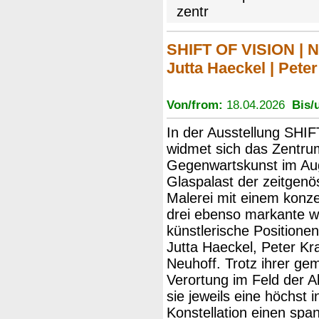
zentr
SHIFT OF VISION | N
Jutta Haeckel | Pete
Von/from:
18.04.2026
Bis/u
In der Ausstellung SHI
widmet sich das Zentru
Gegenwartskunst im Au
Glaspalast der zeitgenö
Malerei mit einem konzen
drei ebenso markante 
künstlerische Positione
Jutta Haeckel, Peter Kr
Neuhoff. Trotz ihrer g
Verortung im Feld der A
sie jeweils eine höchst i
Konstellation einen spa