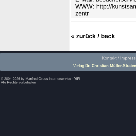
WWW:
http://kunsts
zentr
« zurück / back
Kontakt / Impres
Verlag
Dr. Christian Müller-Strate
© 2004-2026 by Manfred Gross Internetservice -
YIPI
Alle Rechte vorbehalten