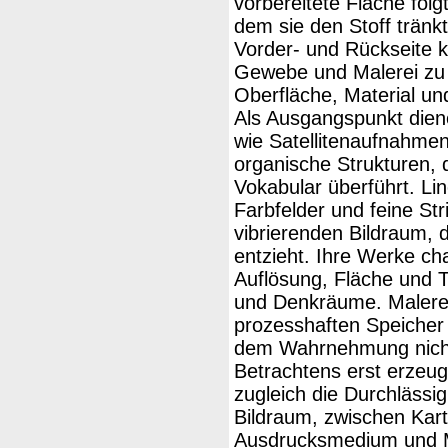
vorbereitete Fläche folg
dem sie den Stoff tränk
Vorder- und Rückseite k
Gewebe und Malerei zu 
Oberfläche, Material un
Als Ausgangspunkt diene
wie Satellitenaufnahmen
organische Strukturen, d
Vokabular überführt. Li
Farbfelder und feine St
vibrierenden Bildraum, d
entzieht. Ihre Werke ch
Auflösung, Fläche und T
und Denkräume. Malerei
prozesshaften Speicher v
dem Wahrnehmung nicht 
Betrachtens erst erzeugt
zugleich die Durchlässi
Bildraum, zwischen Kar
Ausdrucksmedium und Ma