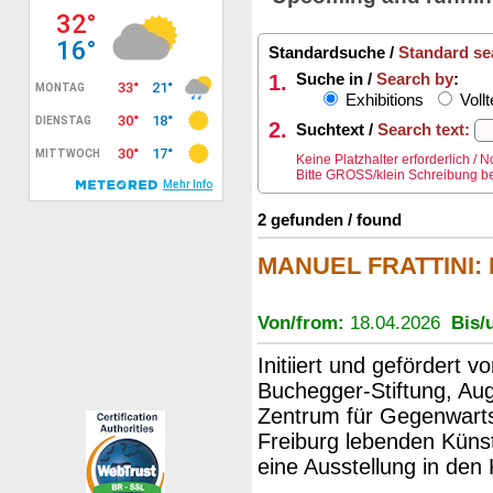
Standardsuche /
Standard se
1.
Suche in /
Search by
:
Exhibitions
Vollt
2.
Suchtext /
Search text:
Keine Platzhalter erforderlich /
Bitte GROSS/klein Schreibung be
2 gefunden / found
MANUEL FRATTINI: D
Von/from:
18.04.2026
Bis/u
Initiiert und gefördert v
Buchegger-Stiftung, Au
Zentrum für Gegenwart
Freiburg lebenden Künst
eine Ausstellung in den